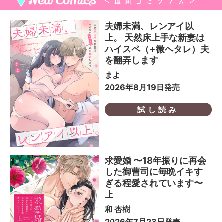
夫婦未満、レンアイ以
上。 天然床上手な新妻は
ハイスペ（+微ヘタレ）夫
を翻弄します
まよ
2026年8月19日発売
試し読み
求愛婚 〜18年振りに再会
した御曹司に毎晩イキす
ぎる程愛されています〜
上
和 杏樹
2026年7月23日発売