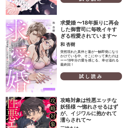
求愛婚 〜18年振りに再会
した御曹司に毎晩イキす
ぎる程愛されています〜
和 杏樹
突然現れた真仲と蓮が一触即発になり
かけている中、そこにやって来たのは
ーー18年分の愛を感じる、幸せ溢れる
最終回！
試し読み
攻略対象は性悪エッチな
妖怪様 〜惚れさせるはず
が、イジワルに抱かれて
濡らされて〜