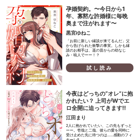
孕婚契約。〜今日から1
年、寡黙な許婚様に毎晩
奥まで注がれます〜
黒宮ゆねこ
「お前に新しい縁談が来てるんだ」父
から告げられた衝撃の事実。しかも縁
談のお相手は、遥の昔からの幼なじ
み・暁人でーー！？
試し読み
今夜はどっちの“オレ”に抱
かれたい？ 上司がWでエ
ロ全開に迫ってきます!!
江田まり
2人に抱かれていたい、この先もずっと
ーー。壱哉と二哉、彼らの愛を同時に
受け止めた先に待つのは……感動のフィ
ナーレ!!