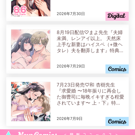
2026年7月30日
8月19日配信♡まよ先生『夫婦
未満、レンアイ以上。 天然床
上手な新妻はハイスペ（+微ヘ
タレ）夫を翻弄します』特典情
報
2026年7月29日
7月23日発売♡和 杏樹先生
『求愛婚 〜18年振りに再会し
た御曹司に毎晩イキすぎる程愛
されています〜 上・下』特典
情報
2026年7月9日