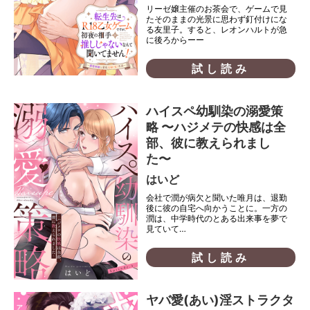
リーゼ嬢主催のお茶会で、ゲームで見
たそのままの光景に思わず釘付けにな
る友里子。すると、レオンハルトが急
に後ろからーー
試し読み
ハイスペ幼馴染の溺愛策
略 〜ハジメテの快感は全
部、彼に教えられまし
た〜
はいど
会社で潤が病欠と聞いた唯月は、退勤
後に彼の自宅へ向かうことに。一方の
潤は、中学時代のとある出来事を夢で
見ていて…
試し読み
ヤバ愛(あい)淫ストラクタ