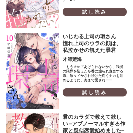
試し読み
いじわる上司の環さん
憧れ上司のウラの顔は、
私泣かせの飢えた暴君
才師楚海
「もう止めてあげられないから」我慢
の限界を迎えた冬香に煽られ宣言する
環。散々イかされ続けた疼くナカを治
めるように、奥まで愛されーー
試し読み
君のカラダで教えて欲し
い –アブノーマルすぎる作
家と疑似恋愛始めました–