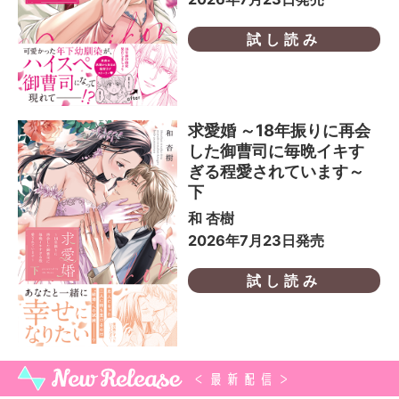
試し読み
求愛婚 ～18年振りに再会
した御曹司に毎晩イキす
ぎる程愛されています～
下
和 杏樹
2026年7月23日発売
試し読み