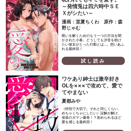
～発情兎は四六時中ＳＥ
Ｘがシたい～
漫画：堂夏ちくわ 原作：森
野じゃむ
呪いを解くためのもう一つの方法を聞
かされた小春。どうしても汐音を助け
たい彼女がとった行動とは…。想いあふ
れる最終回！
試し読み
ワケあり紳士は激辛好き
OLを×××で攻めて、愛で
てやまない
夏都みや
（特別で大切で。それと同じくらい、
めちゃくちゃにしたい）誤解が解け、
保坂のガマン爆発！？攻められるほど
愛を感じる最終回！