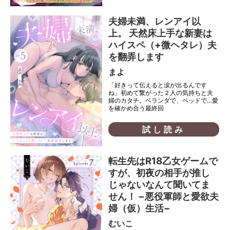
夫婦未満、レンアイ以
上。 天然床上手な新妻は
ハイスペ（+微ヘタレ）夫
を翻弄します
まよ
「好きって伝えると涙が出るんです
ね」初めて繋がった２人の気持ちと夫
婦のカタチ。ベランダで、ベッドで…愛
を確かめ合う最終回
試し読み
転生先はR18乙女ゲームで
すが、初夜の相手が推し
じゃないなんて聞いてま
せん！ −悪役軍師と愛欲夫
婦（仮）生活−
むいこ