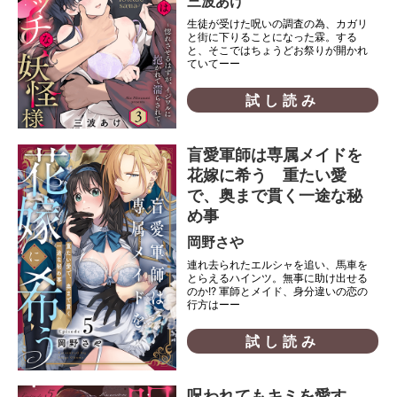
三波あけ
生徒が受けた呪いの調査の為、カガリ
と街に下りることになった霖。する
と、そこではちょうどお祭りが開かれ
ていてーー
試し読み
盲愛軍師は専属メイドを
花嫁に希う 重たい愛
で、奥まで貫く一途な秘
め事
岡野さや
連れ去られたエルシャを追い、馬車を
とらえるハインツ。無事に助け出せる
のか!? 軍師とメイド、身分違いの恋の
行方はーー
試し読み
呪われてもキミを愛す。