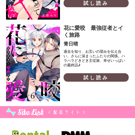
試し読み
花に愛咬 最強従者とイ
く旅路
青日晴
過去を知り、お互いの望みを伝え合
い、さらに深まったふたりの関係。ハ
ラハラどきどき主従旅、幸せいっぱい
の最終話♪
試し読み