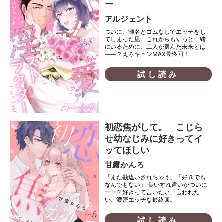
ー
アルジェント
ついに、瀬名とゴムなしでエッチをし
てしまった凪。これからもずっと一緒
にいるために、二人が選んだ未来とは
――？えろキュンMAX最終回！
試し読み
初恋焦がして。 こじら
せ幼なじみに好きってイ
ッてほしい
甘露かんろ
「また勘違いされちゃう」「好きでも
なんでもない」 長いすれ違いがついに
ーー!? 好きって言いたい、言われた
い、濃密エッチな最終回。
試し読み