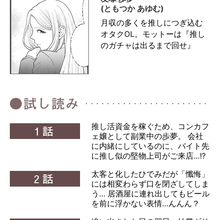
(ともつか あゆむ)
月収の多くを推しにつぎ込む
オタクOL。モットーは『推し
のガチャは出るまで回せ』
推し活資金を稼ぐため、コンカフ
1話
ェ嬢として副業中の歩夢。 会社
に内緒にしているのに、バイト先
に推し似の堅物上司がご来店…!?
太客と化したひでみだが「懺悔」
2話
には相変わらず口を閉ざしてしま
う… 居酒屋に連れ出してもビール
を前に浮かない表情…んんん？