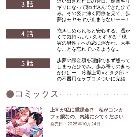
追い出された日の翌日、始業ギリ
3話
ギリになって駆け込んできたひで
み。その姿に沸く同僚を見て、歩
夢はモヤモヤが止まらないーー！
抱きしめられると安心する、温か
4話
くて気持ちいい 久々すぎる「現
実の男性」への恋に浮かれ、大事
なことを忘れているような…
歩夢の課金額を理解できず怒って
5話
しまったひでみ。歩み寄りのきっ
かけはー… 冷徹上司×オタク部下
の不器用なラブコメついに完結
上司が私に重課金!? 私がコンカ
フェ嬢なの、内緒にシてください
発売日：2025年10月24日