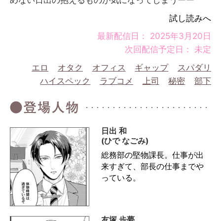
めない日出の抱えるものが気になってしまうーー
試し読みへ
最新配信日： 2025年3月20日
次回配信予定日： 未定
エロ
オタク
オフィス
ギャップ
スパダリ
ハイスペック
ラブコメ
上司
秘密
部下
日出 和
(ひで なごみ)
総務部の堅物課長。仕事が出
来すぎて、部長の仕事までや
っている。
友塚 歩夢