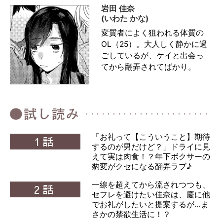
岩田 佳奈
(いわた かな)
変質者によく狙われる体質の
OL（25）。大人しく静かに過
ごしているが、ケイと出会っ
てから翻弄されてばかり。
「お礼って【こういうこと】期待
1話
するのが男だけど？」ドライに見
えて実は肉食！？年下ボクサーの
豹変がクセになる翻弄ラブ♪
一線を超えてから流されつつも、
2話
セフレを避けたい佳奈は、慶に他
でお礼がしたいと提案するが…ま
さかの禁欲生活に！？