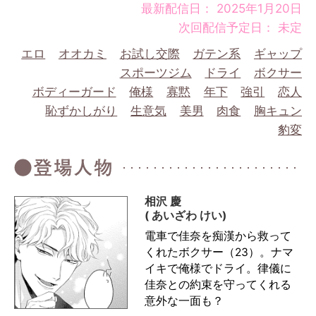
最新配信日： 2025年1月20日
次回配信予定日： 未定
エロ
オオカミ
お試し交際
ガテン系
ギャップ
スポーツジム
ドライ
ボクサー
ボディーガード
俺様
寡黙
年下
強引
恋人
恥ずかしがり
生意気
美男
肉食
胸キュン
豹変
相沢 慶
( あいざわ けい)
電車で佳奈を痴漢から救って
くれたボクサー（23）。ナマ
イキで俺様でドライ。律儀に
佳奈との約束を守ってくれる
意外な一面も？