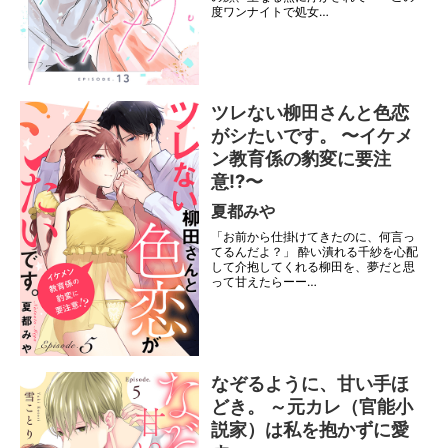
度ワンナイトで処女…
ツレない柳田さんと色恋
がシたいです。 〜イケメ
ン教育係の豹変に要注
意⁉︎〜
夏都みや
「お前から仕掛けてきたのに、何言っ
てるんだよ？」 酔い潰れる千紗を心配
して介抱してくれる柳田を、夢だと思
って甘えたらーー…
なぞるように、甘い手ほ
どき。 ～元カレ（官能小
説家）は私を抱かずに愛