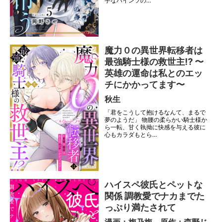
手なハインツの…
魔力０の異世界転移者は
最強騎士様の救世主!? 〜
英雄の運命は私とのエッ
チにかかってます〜
秋生
「君をこうして抱けるなんて、まるで
夢のようだ」 物腰の柔らかい騎士様か
ら一転、甘く執拗に快感を与える彼に
心もカラダもとら…
ハイスペ彼氏とペットな
関係 調教愛でナカまでた
っぷり満たされて