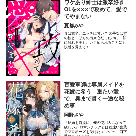
ワケあり紳士は激辛好き
OLを×××で攻めて、愛で
てやまない
夏都みや
食は激辛、エッチは甘い？ 苦手なはず
の彼と、ほんの出来心だったのに… 私
に触れる手も、いじめられることにも
快感を覚えてく…
盲愛軍師は専属メイドを
花嫁に希う 重たい愛
で、奥まで貫く一途な秘
め事
岡野さや
「結婚を前提に、俺の使用人になって
欲しい」 ロマンチックとは程遠い言葉
でプロポーズを受けたエルシャ。 口下