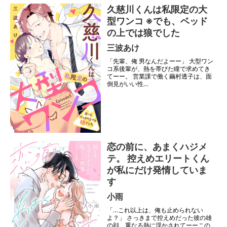
久慈川くんは私限定の大
型ワンコ ※でも、ベッド
の上では狼でした
三波あけ
「先輩、俺 男なんだよーー」 大型ワン
コ系後輩が、熱を帯びた瞳で求めてき
てーー。 営業課で働く繭村透子は、面
倒見がいい性…
恋の前に、あまくハジメ
テ。 控えめエリートくん
が私にだけ発情していま
す
小雨
「…これ以上は、俺も止められない
よ？」 さっきまで控えめだった彼の雄
の顔、重なる熱に浮かされてーーこの