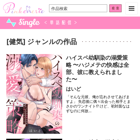
検
索:
[健気] ジャンルの作品
ハイスペ幼馴染の溺愛策
略 〜ハジメテの快感は全
部、彼に教えられまし
た〜
はいど
「そんな元彼、俺が忘れさせてあげま
すよ」 失恋後に偶々出会った相手とま
さかのワンナイト!? けど、初対面なは
ずなのに何故…