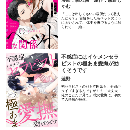
漫画：梅乃梅 原作：森野じ
ゃむ
「ここは出してもいい場所だって教え
ただろ？」 首輪をしたらペットのよう
にあやされて、 体中を撫でるように触
られて…… 始…
不感症にはイケメンセラ
ピストの極あま愛撫が効
くそうです
蓮野
初セラピストの顔も雰囲気も、全部が
タイプすぎるんですが！？ 「大丈夫
俺のことだけ見て」 彼の愛撫に、初め
ての快感が身体…