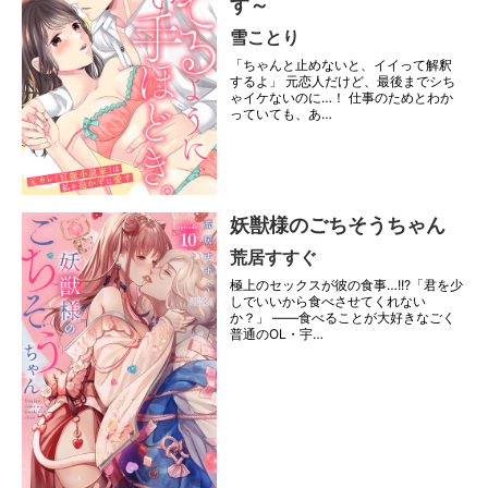
す～
雪ことり
「ちゃんと止めないと、イイって解釈
するよ」 元恋人だけど、最後までシち
ゃイケないのに…！ 仕事のためとわか
っていても、あ…
妖獣様のごちそうちゃん
荒居すすぐ
極上のセックスが彼の食事…!!?「君を少
しでいいから食べさせてくれない
か？」 ――食べることが大好きなごく
普通のOL・宇…